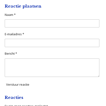
l
e
a
l
e
l
r
e
Reactie plaatsen
n
e
n
Naam *
E-mailadres *
Bericht *
Verstuur reactie
Reacties
Er zijn geen reacties geplaatst.